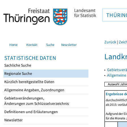
THÜRIN
Zurück
|
Zeic
Home
Kontakt
Suche
Newsletter
Landkr
STATISTISCHE DATEN
Sachliche Suche
▸
Gebietsver
Regionale Suche
▸
Allgemeine
Kürzlich bereitgestellte Daten
Allgemeine Angaben, Zuordnungen
Ergebnisse d
Gebietsveränderungen,
durchschnittli
Änderungen zum Schlüsselverzeichnis
ab 2015: vorläu
Definitionen und Erläuterungen
Aufgrund der Ei
für die Monate 
Newsletter