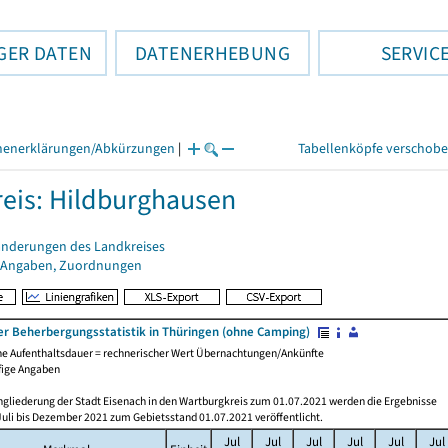
GER DATEN
DATENERHEBUNG
SERVIC
henerklärungen/Abkürzungen
|
Tabellenköpfe verschob
eis: Hildburghausen
änderungen des Landkreises
 Angaben, Zuordnungen
er Beherbergungsstatistik in Thüringen (ohne Camping)
che Aufenthaltsdauer = rechnerischer Wert Übernachtungen/Ankünfte
fige Angaben
ngliederung der Stadt Eisenach in den Wartburgkreis zum 01.07.2021 werden die Ergebnisse
Juli bis Dezember 2021 zum Gebietsstand 01.07.2021 veröffentlicht.
Jul
Jul
Jul
Jul
Jul
Jul