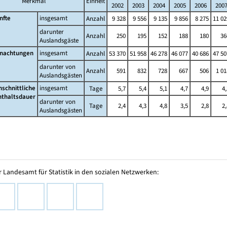
Merkmal
Einheit
2002
2003
2004
2005
2006
200
nfte
insgesamt
Anzahl
9 328
9 556
9 135
9 856
8 275
11 02
darunter
Anzahl
250
195
152
188
180
36
Auslandsgäste
nachtungen
insgesamt
Anzahl
53 370
51 958
46 278
46 077
40 686
47 50
darunter von
Anzahl
591
832
728
667
506
1 01
Auslandsgästen
hschnittliche
insgesamt
Tage
5,7
5,4
5,1
4,7
4,9
4,
nthaltsdauer
darunter von
Tage
2,4
4,3
4,8
3,5
2,8
2,
Auslandsgästen
 Landesamt für Statistik in den sozialen Netzwerken: