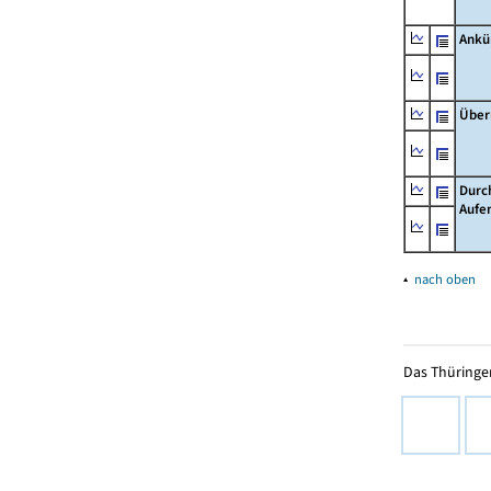
Ankü
Über
Durc
Aufe
▴
nach oben
Das Thüringer