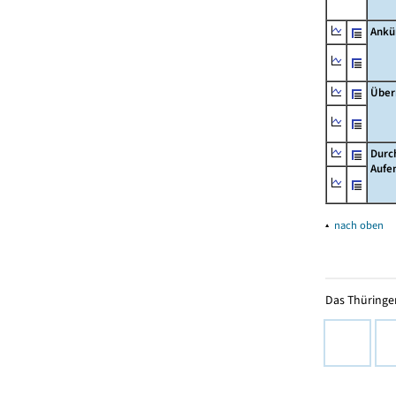
Ankü
Über
Durc
Aufe
▴
nach oben
Das Thüringer