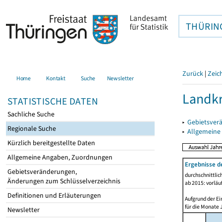
THÜRIN
Zurück
|
Zeic
Home
Kontakt
Suche
Newsletter
Landkr
STATISTISCHE DATEN
Sachliche Suche
▸
Gebietsver
Regionale Suche
▸
Allgemeine
Kürzlich bereitgestellte Daten
Allgemeine Angaben, Zuordnungen
Ergebnisse d
Gebietsveränderungen,
durchschnittli
Änderungen zum Schlüsselverzeichnis
ab 2015: vorläu
Definitionen und Erläuterungen
Aufgrund der Ei
für die Monate 
Newsletter