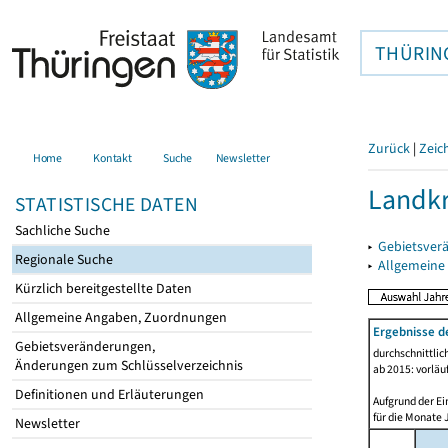
THÜRIN
Zurück
|
Zeic
Home
Kontakt
Suche
Newsletter
Landkr
STATISTISCHE DATEN
Sachliche Suche
▸
Gebietsver
Regionale Suche
▸
Allgemeine
Kürzlich bereitgestellte Daten
Allgemeine Angaben, Zuordnungen
Ergebnisse d
Gebietsveränderungen,
durchschnittli
Änderungen zum Schlüsselverzeichnis
ab 2015: vorläu
Definitionen und Erläuterungen
Aufgrund der Ei
für die Monate 
Newsletter