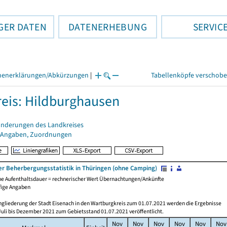
GER DATEN
DATENERHEBUNG
SERVIC
henerklärungen/Abkürzungen
|
Tabellenköpfe verschob
eis: Hildburghausen
änderungen des Landkreises
 Angaben, Zuordnungen
er Beherbergungsstatistik in Thüringen (ohne Camping)
che Aufenthaltsdauer = rechnerischer Wert Übernachtungen/Ankünfte
fige Angaben
ngliederung der Stadt Eisenach in den Wartburgkreis zum 01.07.2021 werden die Ergebnisse
Juli bis Dezember 2021 zum Gebietsstand 01.07.2021 veröffentlicht.
Nov
Nov
Nov
Nov
Nov
Nov