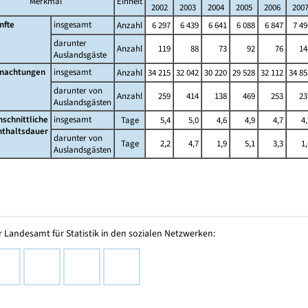
Merkmal
Einheit
2002
2003
2004
2005
2006
200
nfte
insgesamt
Anzahl
6 297
6 439
6 641
6 088
6 847
7 49
darunter
Anzahl
119
88
73
92
76
14
Auslandsgäste
nachtungen
insgesamt
Anzahl
34 215
32 042
30 220
29 528
32 112
34 85
darunter von
Anzahl
259
414
138
469
253
23
Auslandsgästen
hschnittliche
insgesamt
Tage
5,4
5,0
4,6
4,9
4,7
4,
nthaltsdauer
darunter von
Tage
2,2
4,7
1,9
5,1
3,3
1,
Auslandsgästen
 Landesamt für Statistik in den sozialen Netzwerken: