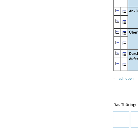
Ankü
Über
Durc
Aufe
▴
nach oben
Das Thüringer