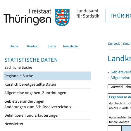
THÜRIN
Zurück
|
Zeic
Home
Kontakt
Suche
Newsletter
Landkr
STATISTISCHE DATEN
Sachliche Suche
▸
Gebietsver
Regionale Suche
▸
Allgemeine
Kürzlich bereitgestellte Daten
Allgemeine Angaben, Zuordnungen
Ergebnisse d
Gebietsveränderungen,
durchschnittli
Änderungen zum Schlüsselverzeichnis
ab 2015: vorläu
Definitionen und Erläuterungen
Aufgrund der Ei
für die Monate 
Newsletter