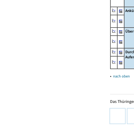
Ankü
Über
Durc
Aufe
▴
nach oben
Das Thüringer