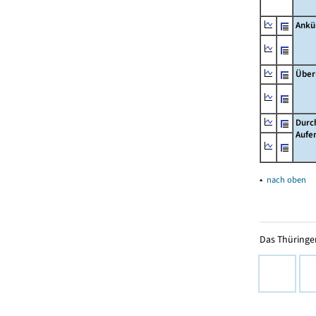
Ankü
Über
Durc
Aufe
▴
nach oben
Das Thüringer