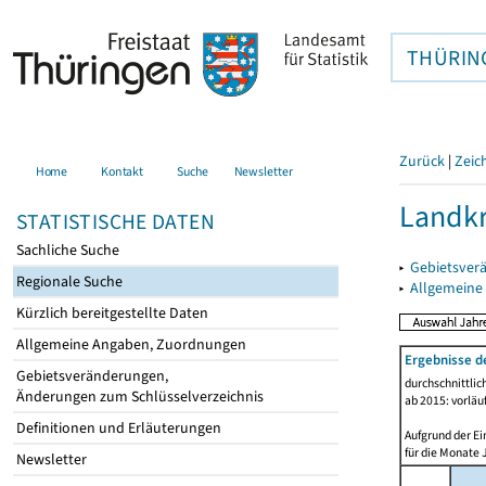
THÜRIN
Zurück
|
Zeic
Home
Kontakt
Suche
Newsletter
Landkr
STATISTISCHE DATEN
Sachliche Suche
▸
Gebietsver
Regionale Suche
▸
Allgemeine
Kürzlich bereitgestellte Daten
Allgemeine Angaben, Zuordnungen
Ergebnisse d
Gebietsveränderungen,
durchschnittli
Änderungen zum Schlüsselverzeichnis
ab 2015: vorläu
Definitionen und Erläuterungen
Aufgrund der Ei
für die Monate 
Newsletter