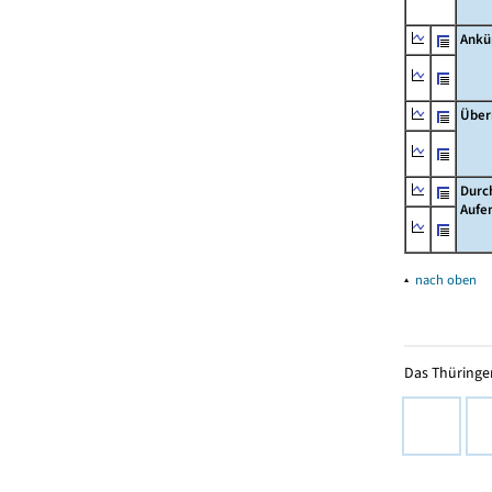
Ankü
Über
Durc
Aufe
▴
nach oben
Das Thüringer