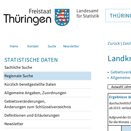
THÜRIN
Zurück
|
Zeic
Home
Kontakt
Suche
Newsletter
Landkr
STATISTISCHE DATEN
Sachliche Suche
▸
Gebietsver
Regionale Suche
▸
Allgemeine
Kürzlich bereitgestellte Daten
Allgemeine Angaben, Zuordnungen
Ergebnisse d
Gebietsveränderungen,
durchschnittli
Änderungen zum Schlüsselverzeichnis
ab 2015: vorläu
Definitionen und Erläuterungen
Aufgrund der Ei
für die Monate 
Newsletter