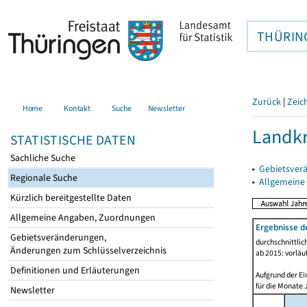
THÜRIN
Zurück
|
Zeic
Home
Kontakt
Suche
Newsletter
Landkr
STATISTISCHE DATEN
Sachliche Suche
▸
Gebietsver
Regionale Suche
▸
Allgemeine
Kürzlich bereitgestellte Daten
Allgemeine Angaben, Zuordnungen
Ergebnisse d
Gebietsveränderungen,
durchschnittli
Änderungen zum Schlüsselverzeichnis
ab 2015: vorläu
Definitionen und Erläuterungen
Aufgrund der Ei
für die Monate 
Newsletter