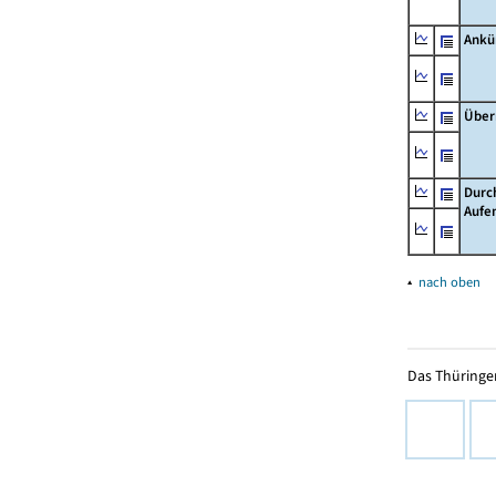
Ankü
Über
Durc
Aufe
▴
nach oben
Das Thüringer