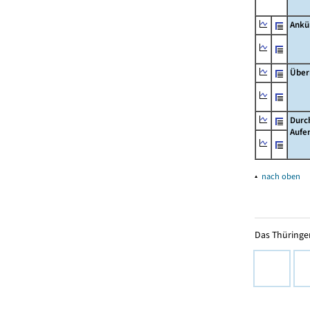
Ankü
Über
Durc
Aufe
▴
nach oben
Das Thüringer