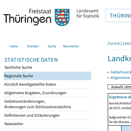
THÜRIN
Zurück
|
Zeic
Home
Kontakt
Suche
Newsletter
Landkr
STATISTISCHE DATEN
Sachliche Suche
▸
Gebietsver
Regionale Suche
▸
Allgemeine
Kürzlich bereitgestellte Daten
Allgemeine Angaben, Zuordnungen
Ergebnisse d
Gebietsveränderungen,
durchschnittli
Änderungen zum Schlüsselverzeichnis
ab 2015: vorläu
Definitionen und Erläuterungen
Aufgrund der Ei
für die Monate 
Newsletter