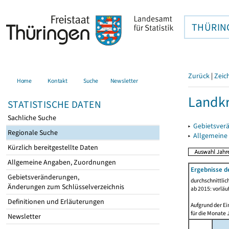
THÜRIN
Zurück
|
Zeic
Home
Kontakt
Suche
Newsletter
Landkr
STATISTISCHE DATEN
Sachliche Suche
▸
Gebietsver
Regionale Suche
▸
Allgemeine
Kürzlich bereitgestellte Daten
Allgemeine Angaben, Zuordnungen
Ergebnisse d
Gebietsveränderungen,
durchschnittli
Änderungen zum Schlüsselverzeichnis
ab 2015: vorläu
Definitionen und Erläuterungen
Aufgrund der Ei
für die Monate 
Newsletter