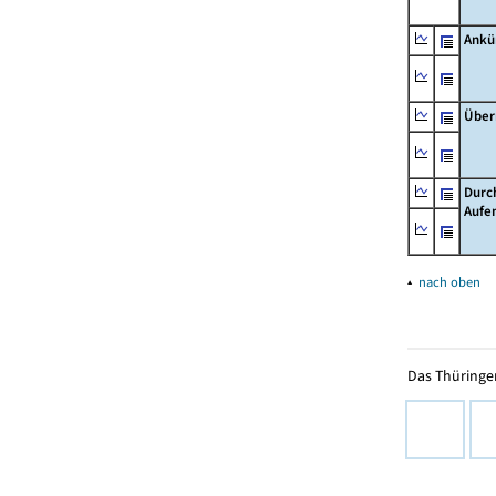
Ankü
Über
Durc
Aufe
▴
nach oben
Das Thüringer