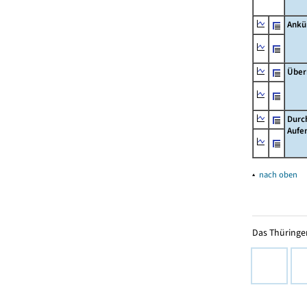
Ankü
Über
Durc
Aufe
▴
nach oben
Das Thüringer