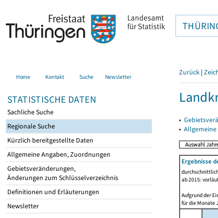
THÜRIN
Zurück
|
Zeic
Home
Kontakt
Suche
Newsletter
Landkr
STATISTISCHE DATEN
Sachliche Suche
▸
Gebietsver
Regionale Suche
▸
Allgemeine
Kürzlich bereitgestellte Daten
Allgemeine Angaben, Zuordnungen
Ergebnisse d
Gebietsveränderungen,
durchschnittli
Änderungen zum Schlüsselverzeichnis
ab 2015: vorläu
Definitionen und Erläuterungen
Aufgrund der Ei
für die Monate 
Newsletter