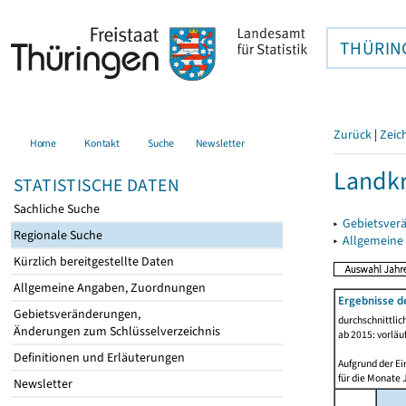
THÜRIN
Zurück
|
Zeic
Home
Kontakt
Suche
Newsletter
Landkr
STATISTISCHE DATEN
Sachliche Suche
▸
Gebietsver
Regionale Suche
▸
Allgemeine
Kürzlich bereitgestellte Daten
Allgemeine Angaben, Zuordnungen
Ergebnisse d
Gebietsveränderungen,
durchschnittli
Änderungen zum Schlüsselverzeichnis
ab 2015: vorläu
Definitionen und Erläuterungen
Aufgrund der Ei
für die Monate 
Newsletter