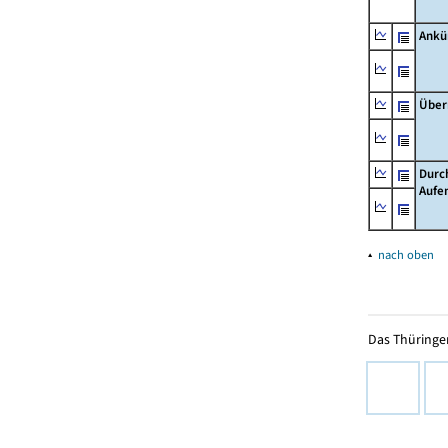
Ankü
Über
Durc
Aufe
▴
nach oben
Das Thüringer