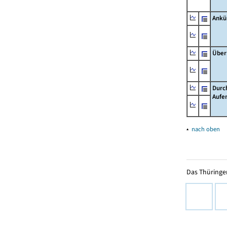
Ankü
Über
Durc
Aufe
▴
nach oben
Das Thüringer