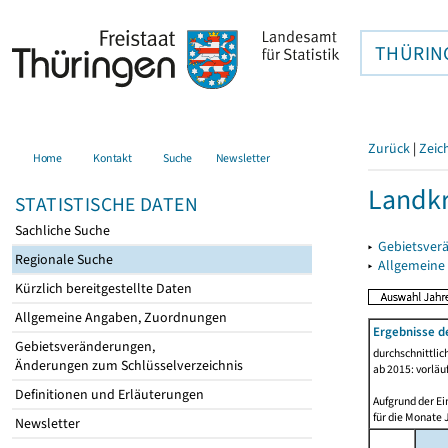
THÜRIN
Zurück
|
Zeic
Home
Kontakt
Suche
Newsletter
Landkr
STATISTISCHE DATEN
Sachliche Suche
▸
Gebietsver
Regionale Suche
▸
Allgemeine
Kürzlich bereitgestellte Daten
Allgemeine Angaben, Zuordnungen
Ergebnisse d
Gebietsveränderungen,
durchschnittli
Änderungen zum Schlüsselverzeichnis
ab 2015: vorläu
Definitionen und Erläuterungen
Aufgrund der Ei
für die Monate 
Newsletter