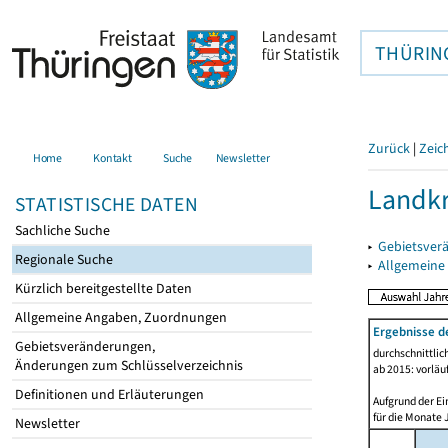
THÜRIN
Zurück
|
Zeic
Home
Kontakt
Suche
Newsletter
Landkr
STATISTISCHE DATEN
Sachliche Suche
▸
Gebietsver
Regionale Suche
▸
Allgemeine
Kürzlich bereitgestellte Daten
Allgemeine Angaben, Zuordnungen
Ergebnisse d
Gebietsveränderungen,
durchschnittli
Änderungen zum Schlüsselverzeichnis
ab 2015: vorläu
Definitionen und Erläuterungen
Aufgrund der Ei
für die Monate 
Newsletter