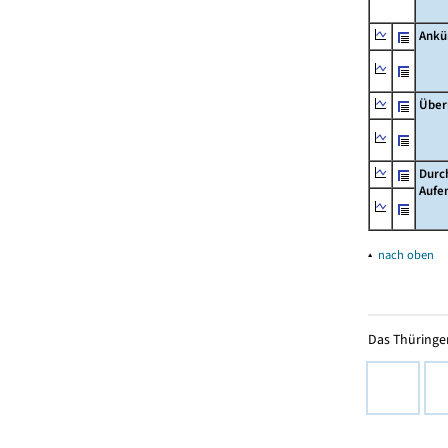
Ankü
Über
Durc
Aufe
▴
nach oben
Das Thüringer