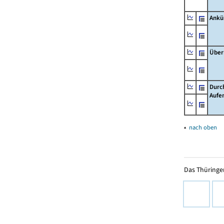
Ankü
Über
Durc
Aufe
▴
nach oben
Das Thüringer