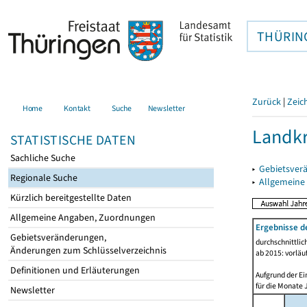
THÜRIN
Zurück
|
Zeic
Home
Kontakt
Suche
Newsletter
Landkr
STATISTISCHE DATEN
Sachliche Suche
▸
Gebietsver
Regionale Suche
▸
Allgemeine
Kürzlich bereitgestellte Daten
Allgemeine Angaben, Zuordnungen
Ergebnisse d
Gebietsveränderungen,
durchschnittli
Änderungen zum Schlüsselverzeichnis
ab 2015: vorläu
Definitionen und Erläuterungen
Aufgrund der Ei
für die Monate 
Newsletter