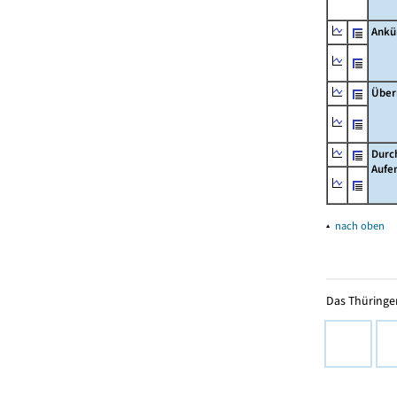
Ankü
Über
Durc
Aufe
▴
nach oben
Das Thüringer