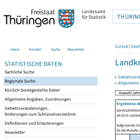
THÜRIN
Zurück
|
Zeic
Home
Kontakt
Suche
Newsletter
Landkr
STATISTISCHE DATEN
Sachliche Suche
▸
Gebietsver
Regionale Suche
▸
Allgemeine
Kürzlich bereitgestellte Daten
Allgemeine Angaben, Zuordnungen
Ergebnisse d
Gebietsveränderungen,
durchschnittli
Änderungen zum Schlüsselverzeichnis
ab 2015: vorläu
Definitionen und Erläuterungen
Aufgrund der Ei
für die Monate 
Newsletter