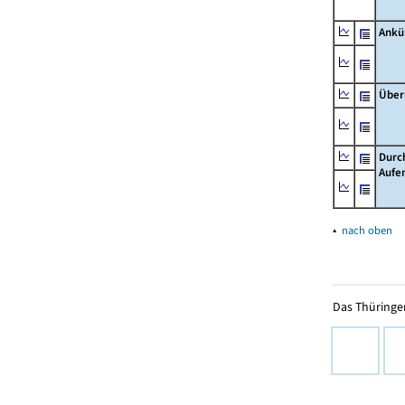
Ankü
Über
Durc
Aufe
▴
nach oben
Das Thüringer