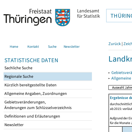
THÜRIN
Zurück
|
Zeic
Home
Kontakt
Suche
Newsletter
Landkr
STATISTISCHE DATEN
Sachliche Suche
▸
Gebietsver
Regionale Suche
▸
Allgemeine
Kürzlich bereitgestellte Daten
Allgemeine Angaben, Zuordnungen
Ergebnisse d
Gebietsveränderungen,
durchschnittli
Änderungen zum Schlüsselverzeichnis
ab 2015: vorläu
Definitionen und Erläuterungen
Aufgrund der Ei
für die Monate 
Newsletter