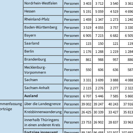
Nordrhein-Westfalen
Personen
3 403
3 712
3 540
3 361
Hessen
Personen
5 191
5 059
4 519
4 696
Rheinland-Pfalz
Personen
1 459
1 347
1 273
1 240
Baden-Württemberg
Personen
3 519
4 055
3 757
3 330
Bayern
Personen
6 905
7 215
6 682
6 505
Saarland
Personen
115
150
121
119
Berlin
Personen
1 176
1 288
1 219
1 284
Brandenburg
Personen
861
988
957
886
Mecklenburg-
Personen
550
606
636
587
Vorpommern
Sachsen
Personen
3 331
3 699
3 888
4 088
Sachsen-Anhalt
Personen
2 115
2 276
2 277
2 322
Ausland
Personen
6 707
5 446
7 585
5 860
mmenfassung
über die Landesgrenze
Personen
39 002
39 247
40 243
37 916
ortzüge
Kreisbinnenwanderung
Personen
26 425
30 339
33 427
35 813
innerhalb Thüringens
Personen
23 753
26 902
28 837
33 963
in einen anderen Kreis
Fortzüge insgesamt
Personen
89 180
96 488
102 507
107 692