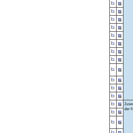
Zusa
der F