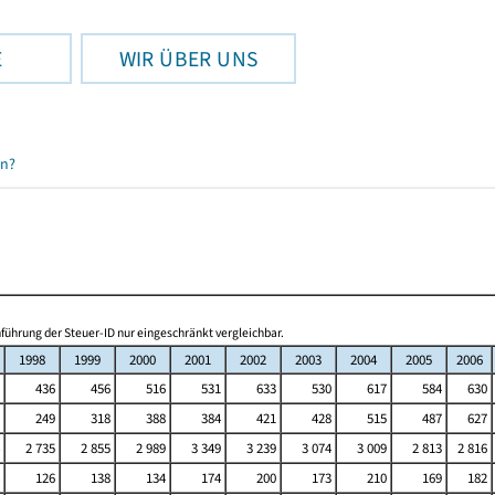
E
WIR ÜBER UNS
en?
ührung der Steuer-ID nur eingeschränkt vergleichbar.
1998
1999
2000
2001
2002
2003
2004
2005
2006
436
456
516
531
633
530
617
584
630
249
318
388
384
421
428
515
487
627
2 735
2 855
2 989
3 349
3 239
3 074
3 009
2 813
2 816
126
138
134
174
200
173
210
169
182