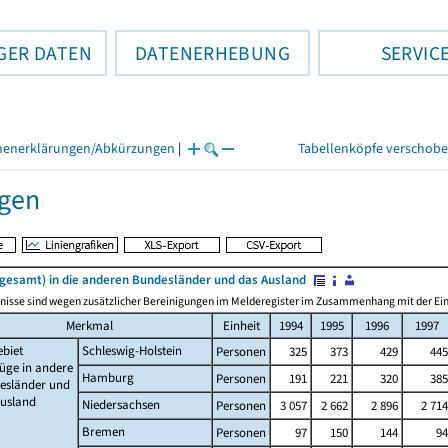
GER DATEN
DATENERHEBUNG
SERVIC
henerklärungen/Abkürzungen
|
Tabellenköpfe verschob
gen
sgesamt) in die anderen Bundesländer und das Ausland
nisse sind wegen zusätzlicher Bereinigungen im Melderegister im Zusammenhang mit der Einf
Merkmal
Einheit
1994
1995
1996
1997
ebiet
Schleswig-Holstein
Personen
325
373
429
445
üge in andere
Hamburg
Personen
191
221
320
385
esländer und
Ausland
Niedersachsen
Personen
3 057
2 662
2 896
2 714
Bremen
Personen
97
150
144
94