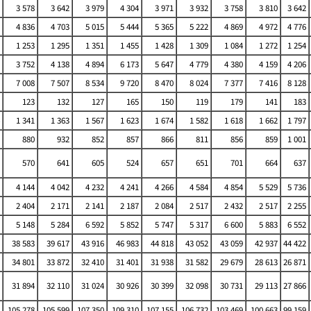
3 578
3 642
3 979
4 304
3 971
3 932
3 758
3 810
3 642
4 836
4 703
5 015
5 444
5 365
5 222
4 869
4 972
4 776
1 253
1 295
1 351
1 455
1 428
1 309
1 084
1 272
1 254
3 752
4 138
4 894
6 173
5 647
4 779
4 380
4 159
4 206
7 008
7 507
8 534
9 720
8 470
8 024
7 377
7 416
8 128
123
132
127
165
150
119
179
141
183
1 341
1 363
1 567
1 623
1 674
1 582
1 618
1 662
1 797
880
932
852
857
866
811
856
859
1 001
570
641
605
524
657
651
701
664
637
4 144
4 042
4 232
4 241
4 266
4 584
4 854
5 529
5 736
2 404
2 171
2 141
2 187
2 084
2 517
2 432
2 517
2 255
5 148
5 284
6 592
5 852
5 747
5 317
6 600
5 883
6 552
38 583
39 617
43 916
46 983
44 818
43 052
43 059
42 937
44 422
34 801
33 872
32 410
31 401
31 938
31 582
29 679
28 613
26 871
31 894
32 110
31 024
30 926
30 399
32 098
30 731
29 113
27 866
105 278
105 599
107 350
109 310
107 155
106 732
103 469
100 663
99 159