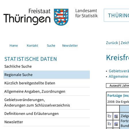
THÜRIN
Zurück
|
Zeic
Home
Kontakt
Suche
Newsletter
Kreisf
STATISTISCHE DATEN
Sachliche Suche
▸
Gebietsverä
Regionale Suche
▸
Allgemeine
Kürzlich bereitgestellte Daten
Allgemeine Angaben, Zuordnungen
Fortzüge (in
Gebietsveränderungen,
2008: Die Ergeb
Änderungen zum Schlüsselverzeichnis
Definitionen und Erläuterungen
Zielg
Fortz
Newsletter
Bund