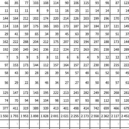
66
85
77
103
108
114
90
106
115
93
98
87
123
11
11
11
8
9
11
16
25
11
14
14
3
14
144
164
212
202
174
220
214
226
203
199
196
170
175
114
118
187
175
165
183
173
187
167
184
137
121
149
29
41
59
65
34
39
45
63
39
70
50
51
37
162
222
288
204
212
175
207
192
194
197
188
173
144
192
230
245
241
236
212
224
272
263
291
238
248
289
7
5
9
5
8
11
6
6
4
9
12
12
17
97
153
173
144
112
157
164
157
217
230
190
215
222
58
43
30
28
28
39
54
57
48
61
52
50
45
56
29
22
36
46
34
27
27
40
50
40
57
61
125
147
172
143
195
222
213
243
282
249
290
268
281
74
70
94
94
104
98
113
87
93
88
112
93
120
377
411
319
389
339
413
401
498
414
742
659
466
679
1 550
1 793
1 953
1 898
1 828
2 001
2 021
2 255
2 173
2 558
2 362
2 117
2 451
-
-
-
-
-
-
-
-
-
-
-
-
-