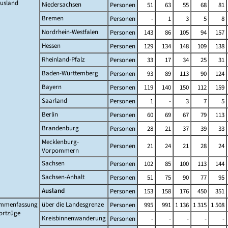
Ausland
Niedersachsen
Personen
51
63
55
68
81
Bremen
Personen
-
1
3
5
8
Nordrhein-Westfalen
Personen
143
86
105
94
157
Hessen
Personen
129
134
148
109
138
Rheinland-Pfalz
Personen
33
17
34
25
31
Baden-Württemberg
Personen
93
89
113
90
124
Bayern
Personen
119
140
150
112
159
Saarland
Personen
1
-
3
7
5
Berlin
Personen
60
69
67
79
113
Brandenburg
Personen
28
21
37
39
33
Mecklenburg-
Personen
21
24
21
28
24
Vorpommern
Sachsen
Personen
102
85
100
113
144
Sachsen-Anhalt
Personen
51
75
90
77
95
Ausland
Personen
153
158
176
450
351
mmenfassung
über die Landesgrenze
Personen
995
991
1 136
1 315
1 508
ortzüge
Kreisbinnenwanderung
Personen
-
-
-
-
-