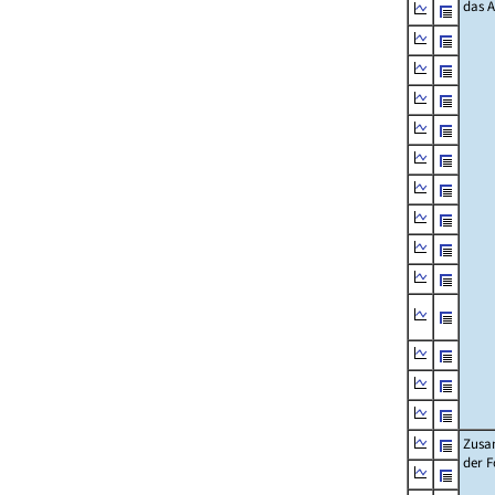
das 
Zusa
der F