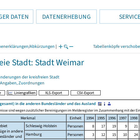
GER DATEN
DATENERHEBUNG
SERVIC
henerklärungen/Abkürzungen
|
Tabellenköpfe verschob
reie Stadt: Stadt Weimar
nderungen der kreisfreien Stadt
 Angaben, Zuordnungen
sgesamt) in die anderen Bundesländer und das Ausland
nisse sind wegen zusätzlicher Bereinigungen im Melderegister im Zusammenhang mit der Einf
Merkmal
Einheit
1994
1995
1996
1997
1998
ebiet
Schleswig-Holstein
Personen
8
17
19
9
21
üge in andere
Hamburg
Personen
3
12
15
10
24
esländer und