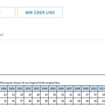
E
WIR ÜBER UNS
en?
ührung der Steuer-ID nur eingeschränkt vergleichbar.
1999
2000
2001
2002
2003
2004
2005
2006
2007
2008
2009
2010
2011
23
22
18
25
28
34
34
53
41
32
37
47
34
15
42
37
36
30
39
40
56
42
49
49
56
61