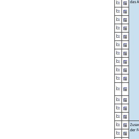
das 
Zusa
der F