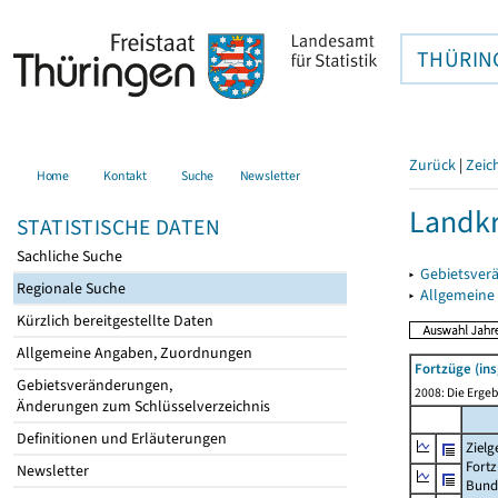
THÜRIN
Zurück
|
Zeic
Home
Kontakt
Suche
Newsletter
Landkr
STATISTISCHE DATEN
Sachliche Suche
▸
Gebietsver
Regionale Suche
▸
Allgemeine
Kürzlich bereitgestellte Daten
Allgemeine Angaben, Zuordnungen
Fortzüge (in
Gebietsveränderungen,
2008: Die Ergeb
Änderungen zum Schlüsselverzeichnis
Definitionen und Erläuterungen
Zielg
Fortz
Newsletter
Bund