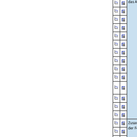
das 
Zusa
der F