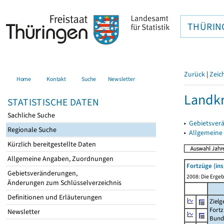
THÜRIN
Zurück
|
Zeic
Home
Kontakt
Suche
Newsletter
Landkr
STATISTISCHE DATEN
Sachliche Suche
▸
Gebietsver
Regionale Suche
▸
Allgemeine
Kürzlich bereitgestellte Daten
Allgemeine Angaben, Zuordnungen
Fortzüge (in
Gebietsveränderungen,
2008: Die Ergeb
Änderungen zum Schlüsselverzeichnis
Definitionen und Erläuterungen
Zielg
Fortz
Newsletter
Bund