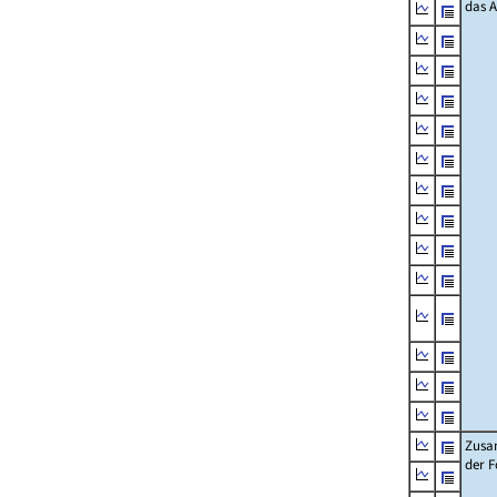
das 
Zusa
der F