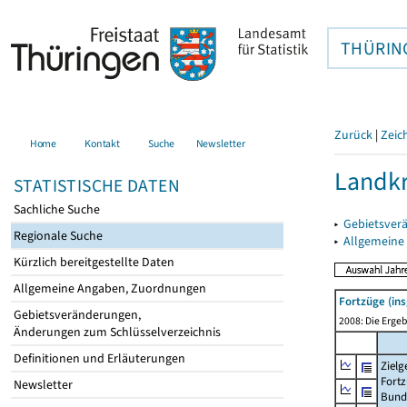
THÜRIN
Zurück
|
Zeic
Home
Kontakt
Suche
Newsletter
Landkr
STATISTISCHE DATEN
Sachliche Suche
▸
Gebietsver
Regionale Suche
▸
Allgemeine
Kürzlich bereitgestellte Daten
Allgemeine Angaben, Zuordnungen
Fortzüge (in
Gebietsveränderungen,
2008: Die Ergeb
Änderungen zum Schlüsselverzeichnis
Definitionen und Erläuterungen
Zielg
Fortz
Newsletter
Bund