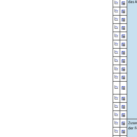
das 
Zusa
der F