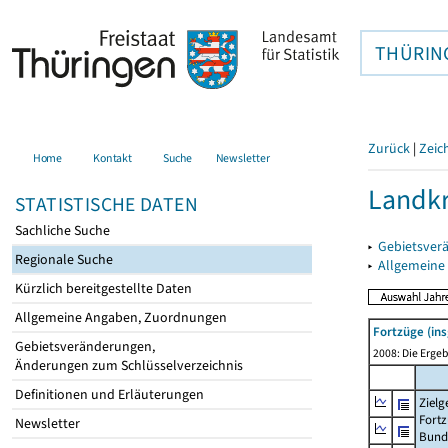
THÜRIN
Zurück
|
Zeic
Home
Kontakt
Suche
Newsletter
Landkr
STATISTISCHE DATEN
Sachliche Suche
▸
Gebietsver
Regionale Suche
▸
Allgemeine
Kürzlich bereitgestellte Daten
Allgemeine Angaben, Zuordnungen
Fortzüge (in
Gebietsveränderungen,
2008: Die Ergeb
Änderungen zum Schlüsselverzeichnis
Definitionen und Erläuterungen
Zielg
Fortz
Newsletter
Bund