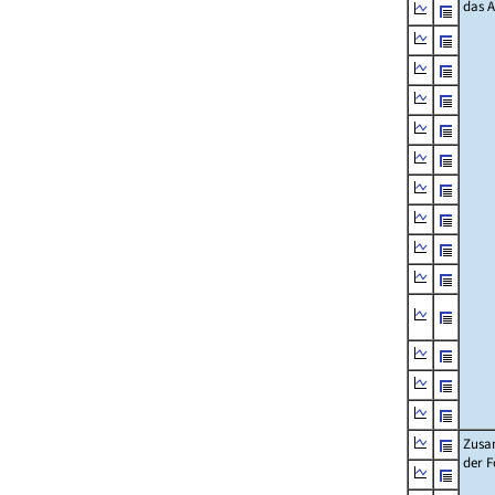
das 
Zusa
der F