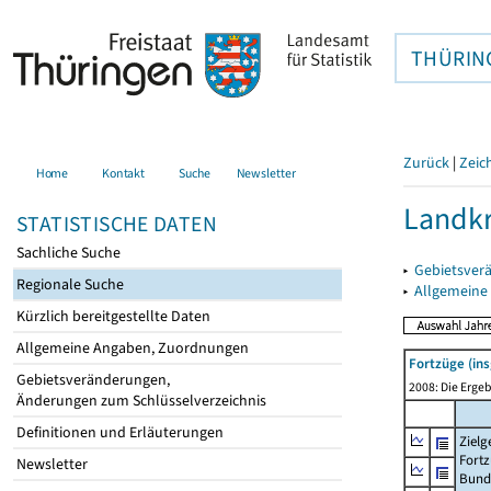
THÜRIN
Zurück
|
Zeic
Home
Kontakt
Suche
Newsletter
Landkr
STATISTISCHE DATEN
Sachliche Suche
▸
Gebietsver
Regionale Suche
▸
Allgemeine
Kürzlich bereitgestellte Daten
Allgemeine Angaben, Zuordnungen
Fortzüge (in
Gebietsveränderungen,
2008: Die Ergeb
Änderungen zum Schlüsselverzeichnis
Definitionen und Erläuterungen
Zielg
Fortz
Newsletter
Bund