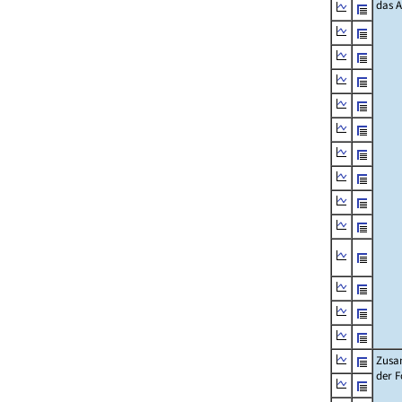
das 
Zusa
der F