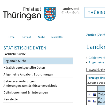
THÜRIN
Zurück
|
Zeic
Home
Kontakt
Suche
Newsletter
Landkr
STATISTISCHE DATEN
Sachliche Suche
▸
Gebietsver
Regionale Suche
▸
Allgemeine
Kürzlich bereitgestellte Daten
Allgemeine Angaben, Zuordnungen
Fortzüge (in
Gebietsveränderungen,
2008: Die Ergeb
Änderungen zum Schlüsselverzeichnis
Definitionen und Erläuterungen
Zielg
Fortz
Newsletter
Bund