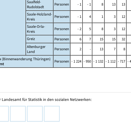
Saalfeld-
Personen
- 1
- 1
8
13
13
Rudolstadt
Saale-Holzland-
Personen
- 1
4
1
3
12
Kreis
Saale-Orla-
Personen
- 2
5
8
3
12
Kreis
Greiz
Personen
6
7
15
15
32
Altenburger
Personen
2
-
13
7
8
Land
o
(Binnenwanderung Thüringen)
Personen
- 1 224
- 950
- 1 132
- 1 112
- 717
- 
mt
 Landesamt für Statistik in den sozialen Netzwerken: