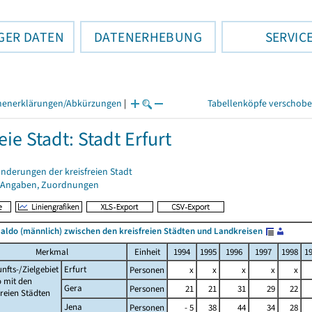
GER DATEN
DATENERHEBUNG
SERVIC
henerklärungen/Abkürzungen
|
Tabellenköpfe verschob
eie Stadt: Stadt Erfurt
nderungen der kreisfreien Stadt
 Angaben, Zuordnungen
ldo (männlich) zwischen den kreisfreien Städten und Landkreisen
Merkmal
Einheit
1994
1995
1996
1997
1998
1
nfts-/Zielgebiet
Erfurt
Personen
x
x
x
x
x
 mit den
Gera
Personen
21
21
31
29
22
freien Städten
Jena
Personen
- 5
38
44
34
28