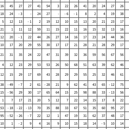
16
45
27
27
41
54
3
22
26
41
20
24
27
26
 18
24
- 3
-
24
27
-
- 6
- 1
8
2
4
19
38
5
12
13
- 1
2
19
12
10
15
13
20
21
23
17
21
1
11
12
59
11
15
22
11
16
15
32
13
16
12
20
- 1
22
44
26
27
14
16
17
23
24
44
36
10
17
20
29
55
30
17
17
21
28
21
28
29
17
21
31
35
24
22
47
31
39
32
36
59
56
67
56
4
12
23
29
53
53
26
50
68
51
63
39
62
46
12
15
29
17
69
43
28
29
29
55
25
32
46
61
138
- 49
- 7
2
61
- 28
21
9
62
41
43
65
- 12
75
215
- 56
29
30
17
65
64
15
25
98
88
33
- 13
56
1
7
17
21
20
5
12
7
22
14
15
17
8
22
153
- 18
- 22
- 13
70
35
88
33
67
51
35
60
95
27
 95
- 52
- 26
- 7
22
12
1
47
19
31
62
37
48
17
10
1
- 2
9
4
16
9
10
15
18
14
- 5
10
14