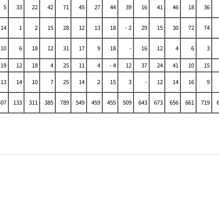
5
33
22
42
71
45
27
44
39
16
41
46
18
36
14
1
2
15
28
12
13
18
- 2
29
15
30
72
74
10
6
18
12
31
17
9
18
-
16
12
4
6
3
19
12
18
4
25
11
4
- 4
12
37
24
41
10
15
13
14
10
7
25
14
2
15
3
-
12
14
16
9
407
133
311
385
789
549
459
455
509
643
673
656
661
719