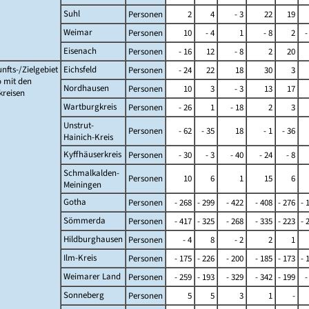
Suhl
Personen
2
4
- 3
22
19
Weimar
Personen
10
- 4
1
- 8
2
-
Eisenach
Personen
- 16
12
- 8
2
20
nfts-/Zielgebiet
Eichsfeld
Personen
- 24
22
18
30
3
 mit den
Nordhausen
Personen
10
3
- 3
13
17
kreisen
Wartburgkreis
Personen
- 26
1
- 18
2
3
Unstrut-
Personen
- 62
- 35
18
- 1
- 36
Hainich-Kreis
Kyffhäuserkreis
Personen
- 30
- 3
- 40
- 24
- 8
Schmalkalden-
Personen
10
6
1
15
6
Meiningen
Gotha
Personen
- 268
- 299
- 422
- 408
- 276
- 
Sömmerda
Personen
- 417
- 325
- 268
- 335
- 223
- 
Hildburghausen
Personen
- 4
8
- 2
2
1
Ilm-Kreis
Personen
- 175
- 226
- 200
- 185
- 173
- 
Weimarer Land
Personen
- 259
- 193
- 329
- 342
- 199
-
Sonneberg
Personen
5
5
3
1
-