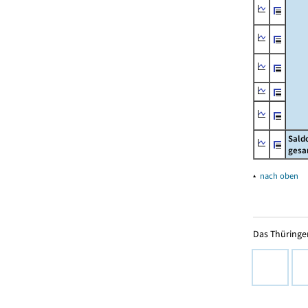
Sald
gesa
▴
nach oben
Das Thüringer