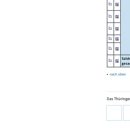
Sald
gesa
▴
nach oben
Das Thüringer