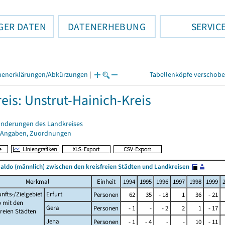
GER DATEN
DATENERHEBUNG
SERVIC
henerklärungen/Abkürzungen
|
Tabellenköpfe verschob
eis: Unstrut-Hainich-Kreis
änderungen des Landkreises
 Angaben, Zuordnungen
ldo (männlich) zwischen den kreisfreien Städten und Landkreisen
Merkmal
Einheit
1994
1995
1996
1997
1998
1999
nfts-/Zielgebiet
Erfurt
Personen
62
35
- 18
1
36
- 21
 mit den
Gera
Personen
- 1
-
- 2
2
1
- 17
freien Städten
Jena
Personen
- 1
- 4
-
-
10
- 11