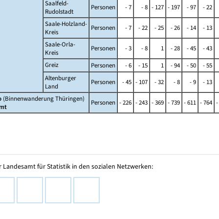
Saalfeld-
Personen
- 7
- 8
- 127
- 197
- 97
- 22
Rudolstadt
Saale-Holzland-
Personen
- 7
- 22
- 25
- 26
- 14
- 13
Kreis
Saale-Orla-
Personen
- 3
- 8
1
- 28
- 45
- 43
Kreis
Greiz
Personen
- 6
- 15
1
- 94
- 50
- 55
Altenburger
Personen
- 45
- 107
- 32
- 8
- 9
- 13
Land
o
(Binnenwanderung Thüringen)
Personen
- 226
- 243
- 369
- 739
- 611
- 764
-
mt
 Landesamt für Statistik in den sozialen Netzwerken: