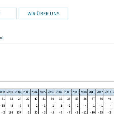
E
WIR ÜBER UNS
en?
2000
2001
2002
2003
2004
2005
2006
2007
2008
2009
2010
2011
2012
2013
- 31
- 35
- 24
- 22
- 47
- 31
- 39
- 32
- 36
- 59
- 56
- 67
- 56
- 49
- 35
- 5
- 9
6
2
- 3
1
1
- 2
2
- 4
1
- 1
-
- 2
198
137
2
30
- 3
- 5
- 6
- 7
- 9
- 11
- 10
- 15
- 2