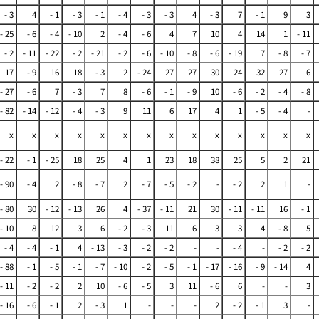
- 3
4
- 1
- 3
- 1
- 4
- 3
- 3
4
- 3
7
- 1
9
3
- 25
- 6
- 4
- 10
2
- 4
- 6
4
7
10
4
14
1
- 11
- 2
- 11
- 22
- 2
- 21
- 2
- 6
- 10
- 8
- 6
- 19
7
- 8
- 7
17
- 9
16
18
- 3
2
- 24
27
27
30
24
32
27
6
- 27
- 6
7
- 3
7
8
- 6
- 1
- 9
10
- 6
- 2
- 4
- 8
- 82
- 14
- 12
- 4
- 3
9
11
6
17
4
1
- 5
- 4
-
x
x
x
x
x
x
x
x
x
x
x
x
x
x
- 22
- 1
- 25
18
25
4
1
23
18
38
25
5
2
21
- 90
- 4
2
- 8
- 7
2
- 7
- 5
- 2
-
- 2
2
1
-
- 80
30
- 12
- 13
26
4
- 37
- 11
21
30
- 11
- 11
16
- 1
- 10
8
12
3
6
- 2
- 3
11
6
3
3
4
- 8
5
- 4
- 4
- 1
4
- 13
- 3
- 2
- 2
-
-
- 4
-
- 2
- 2
- 88
- 1
- 5
- 1
- 7
- 10
- 2
- 5
- 1
- 17
- 16
- 9
- 14
4
- 11
- 2
- 2
2
10
- 6
- 5
3
11
- 6
6
-
-
3
- 16
- 6
- 1
2
- 3
1
-
-
-
2
- 2
- 1
3
-