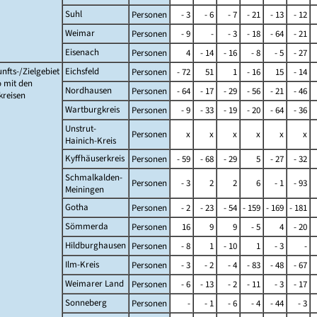
Suhl
Personen
- 3
- 6
- 7
- 21
- 13
- 12
Weimar
Personen
- 9
-
- 3
- 18
- 64
- 21
Eisenach
Personen
4
- 14
- 16
- 8
- 5
- 27
nfts-/Zielgebiet
Eichsfeld
Personen
- 72
51
1
- 16
15
- 14
 mit den
Nordhausen
Personen
- 64
- 17
- 29
- 56
- 21
- 46
kreisen
Wartburgkreis
Personen
- 9
- 33
- 19
- 20
- 64
- 36
Unstrut-
Personen
x
x
x
x
x
x
Hainich-Kreis
Kyffhäuserkreis
Personen
- 59
- 68
- 29
5
- 27
- 32
Schmalkalden-
Personen
- 3
2
2
6
- 1
- 93
Meiningen
Gotha
Personen
- 2
- 23
- 54
- 159
- 169
- 181
Sömmerda
Personen
16
9
9
- 5
4
- 20
Hildburghausen
Personen
- 8
1
- 10
1
- 3
-
Ilm-Kreis
Personen
- 3
- 2
- 4
- 83
- 48
- 67
Weimarer Land
Personen
- 6
- 13
- 2
- 11
- 3
- 17
Sonneberg
Personen
-
- 1
- 6
- 4
- 44
- 3