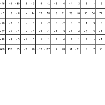
- 46
- 9
- 10
5
- 3
4
- 1
- 3
4
- 4
3
3
-
5
- 2
5
- 6
-
24
17
18
13
21
23
40
50
54
77
- 26
- 3
1
-
1
1
- 2
3
- 2
3
2
1
3
8
- 67
- 1
- 1
-
- 1
- 2
- 1
- 1
5
- 2
4
- 6
3
- 1
- 28
- 8
- 5
- 1
2
1
1
2
4
2
1
2
-
- 1
 680
120
35
- 7
26
- 17
- 117
14
78
51
- 11
9
7
50