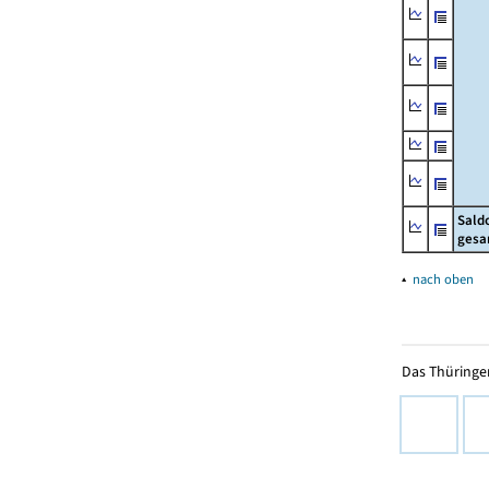
Sald
gesa
▴
nach oben
Das Thüringer