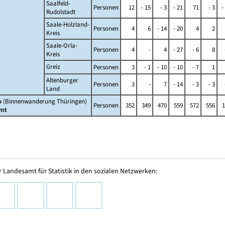
Saalfeld-
Personen
12
- 15
- 3
- 21
71
- 3
-
Rudolstadt
Saale-Holzland-
Personen
4
6
- 14
- 20
4
2
Kreis
Saale-Orla-
Personen
4
-
4
- 27
- 6
8
Kreis
Greiz
Personen
3
- 1
- 10
- 10
- 7
1
Altenburger
Personen
3
-
7
- 14
- 3
- 3
Land
o
(Binnenwanderung Thüringen)
Personen
352
349
470
559
572
556
1
mt
 Landesamt für Statistik in den sozialen Netzwerken: