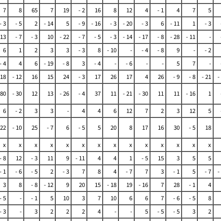
7
8
65
7
19
- 2
16
8
12
4
- 1
4
7
5
- 3
- 5
2
- 14
5
- 9
- 16
- 3
- 20
- 3
6
- 11
1
- 3
13
- 7
- 3
10
- 22
- 7
- 5
- 3
- 14
- 17
- 8
- 28
- 11
-
6
1
2
3
3
- 3
8
- 10
-
- 4
- 8
9
-
- 2
- 4
4
6
- 19
- 8
3
- 4
-
- 6
-
-
5
7
-
18
- 12
16
15
24
- 3
17
26
17
4
26
- 9
- 8
- 21
-
80
- 30
12
13
- 26
- 4
37
11
- 21
- 30
11
11
- 16
1
6
- 2
3
3
-
4
4
6
12
7
2
3
12
5
 22
- 10
25
- 7
6
- 5
5
20
8
17
16
30
- 5
18
x
x
x
x
x
x
x
x
x
x
x
x
x
x
- 8
12
- 3
11
9
- 11
4
4
1
- 5
15
3
5
5
- 1
- 6
- 5
2
- 3
7
8
4
- 7
7
3
- 1
5
- 7
-
3
8
- 8
- 12
9
20
15
- 18
19
- 16
7
28
- 1
4
- 5
-
- 1
5
10
3
7
10
6
6
7
- 6
- 5
8
- 3
-
3
2
2
2
4
-
-
5
- 5
- 5
3
2