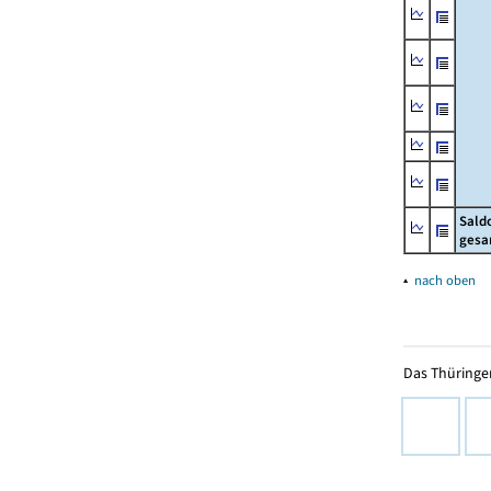
Sald
gesa
▴
nach oben
Das Thüringer