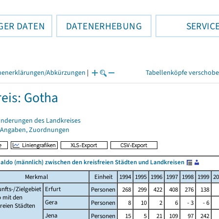
GER DATEN
DATENERHEBUNG
SERVIC
henerklärungen/Abkürzungen
|
Tabellenköpfe verschob
eis: Gotha
änderungen des Landkreises
 Angaben, Zuordnungen
ldo (männlich) zwischen den kreisfreien Städten und Landkreisen
Merkmal
Einheit
1994
1995
1996
1997
1998
1999
20
nfts-/Zielgebiet
Erfurt
Personen
268
299
422
408
276
138
 mit den
Gera
Personen
8
10
2
6
- 3
- 6
freien Städten
Jena
Personen
15
5
21
109
97
242