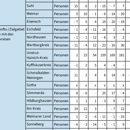
Suhl
Personen
15
6
2
- 15
- 7
7
Weimar
Personen
5
10
- 1
- 6
- 14
- 20
Eisenach
Personen
- 7
5
4
19
- 20
- 19
nfts-/Zielgebiet
Eichsfeld
Personen
- 1
- 4
- 11
- 16
1
- 4
 mit den
Nordhausen
Personen
- 1
- 1
- 12
- 8
3
2
kreisen
Wartburgkreis
Personen
- 11
- 4
12
- 23
- 16
30
Unstrut-
Personen
2
23
54
159
169
181
Hainich-Kreis
Kyffhäuserkreis
Personen
- 1
2
5
4
- 4
-
Schmalkalden-
Personen
11
2
4
8
14
- 9
-
Meiningen
Gotha
Personen
x
x
x
x
x
x
Sömmerda
Personen
8
- 6
-
25
17
- 4
Hildburghausen
Personen
1
1
1
- 3
9
7
Ilm-Kreis
Personen
19
12
3
-
- 7
12
Weimarer Land
Personen
1
2
- 6
- 11
- 1
- 15
Sonneberg
Personen
- 6
- 3
- 14
- 5
- 1
9