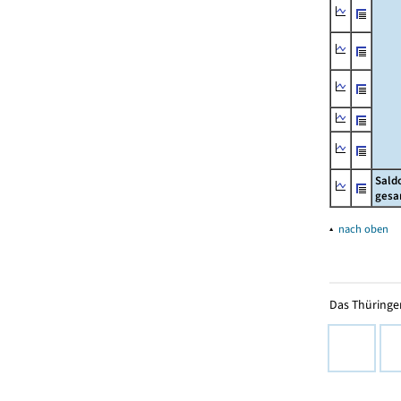
Sald
gesa
▴
nach oben
Das Thüringer