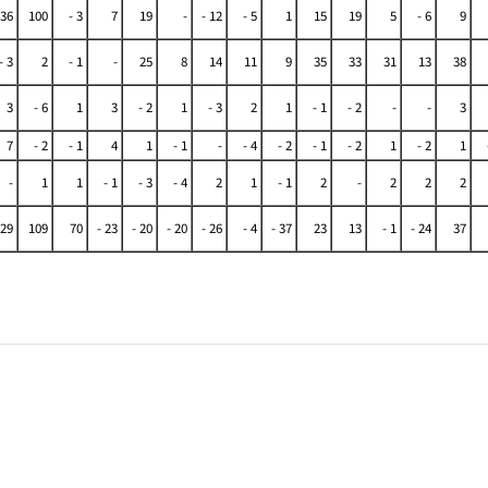
 36
100
- 3
7
19
-
- 12
- 5
1
15
19
5
- 6
9
- 3
2
- 1
-
25
8
14
11
9
35
33
31
13
38
3
- 6
1
3
- 2
1
- 3
2
1
- 1
- 2
-
-
3
7
- 2
- 1
4
1
- 1
-
- 4
- 2
- 1
- 2
1
- 2
1
-
1
1
- 1
- 3
- 4
2
1
- 1
2
-
2
2
2
 29
109
70
- 23
- 20
- 20
- 26
- 4
- 37
23
13
- 1
- 24
37