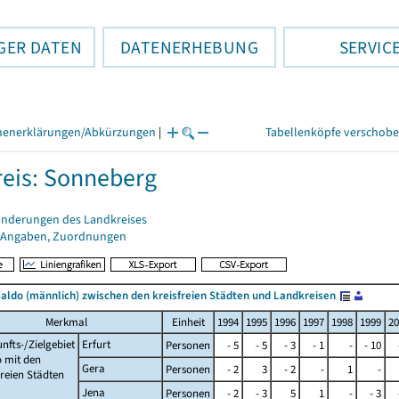
GER DATEN
DATENERHEBUNG
SERVIC
henerklärungen/Abkürzungen
|
Tabellenköpfe verschob
eis: Sonneberg
änderungen des Landkreises
 Angaben, Zuordnungen
ldo (männlich) zwischen den kreisfreien Städten und Landkreisen
Merkmal
Einheit
1994
1995
1996
1997
1998
1999
20
nfts-/Zielgebiet
Erfurt
Personen
- 5
- 5
- 3
- 1
-
- 10
 mit den
Gera
Personen
- 2
3
- 2
-
1
-
freien Städten
Jena
Personen
- 2
- 3
5
1
-
- 3