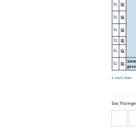
Sald
gesa
▴
nach oben
Das Thüringer