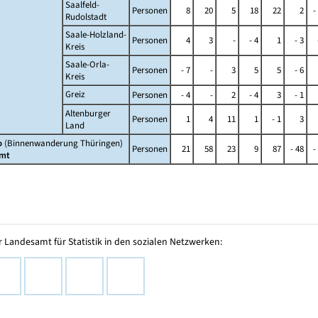
Saalfeld-
Personen
8
20
5
18
22
2
-
Rudolstadt
Saale-Holzland-
Personen
4
3
-
- 4
1
- 3
Kreis
Saale-Orla-
Personen
- 7
-
3
5
5
- 6
Kreis
Greiz
Personen
- 4
-
2
- 4
3
- 1
Altenburger
Personen
1
4
11
1
- 1
3
Land
o
(Binnenwanderung Thüringen)
Personen
21
58
23
9
87
- 48
-
mt
 Landesamt für Statistik in den sozialen Netzwerken: