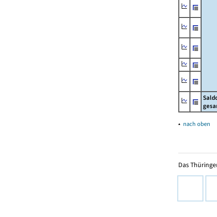
Sald
gesa
▴
nach oben
Das Thüringer