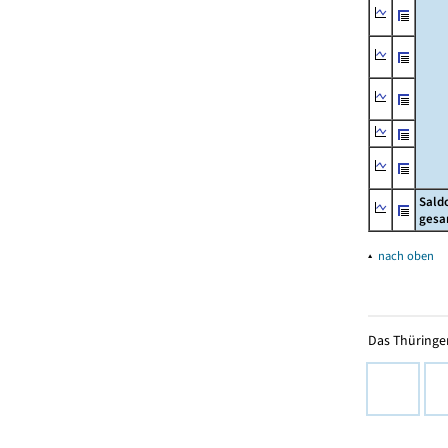
Sald
gesa
▴
nach oben
Das Thüringer