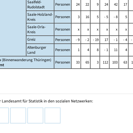
Saalfeld-
Personen
24
22
9
24
42
17
Rudolstadt
Saale-Holzland-
Personen
3
16
5
- 5
- 8
5
Kreis
Saale-Orla-
Personen
x
x
x
x
x
x
Kreis
Greiz
Personen
- 9
- 2
- 19
17
- 1
- 4
-
Altenburger
Personen
1
4
8
- 1
11
4
Land
o
(Binnenwanderung Thüringen)
Personen
33
65
3
112
103
63
1
mt
 Landesamt für Statistik in den sozialen Netzwerken: