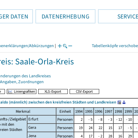
GER DATEN
DATENERHEBUNG
SERVIC
henerklärungen/Abkürzungen
|
Tabellenköpfe verschob
eis: Saale-Orla-Kreis
änderungen des Landkreises
 Angaben, Zuordnungen
ldo (männlich) zwischen den kreisfreien Städten und Landkreisen
Merkmal
Einheit
1994
1995
1996
1997
1998
1999
20
nfts-/Zielgebiet
Erfurt
Personen
2
- 5
- 8
- 3
- 12
- 10
 mit den
Gera
Personen
19
24
22
15
17
- 5
-
freien Städten
Jena
Personen
4
17
- 2
28
16
29