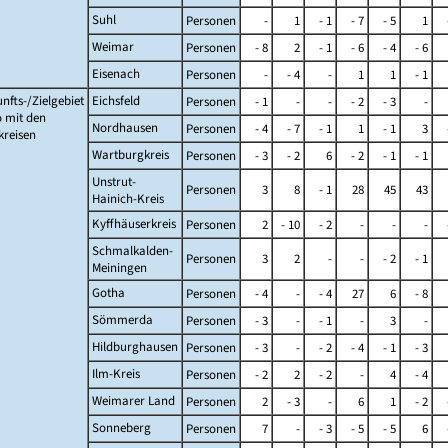
Suhl
Personen
-
1
- 1
- 7
- 5
1
Weimar
Personen
- 8
2
- 1
- 6
- 4
- 6
Eisenach
Personen
-
- 4
-
1
1
- 1
nfts-/Zielgebiet
Eichsfeld
Personen
- 1
-
-
- 2
- 3
-
 mit den
Nordhausen
Personen
- 4
- 7
- 1
1
- 1
3
kreisen
Wartburgkreis
Personen
- 3
- 2
6
- 2
- 1
- 1
Unstrut-
Personen
3
8
- 1
28
45
43
Hainich-Kreis
Kyffhäuserkreis
Personen
2
- 10
- 2
-
-
-
Schmalkalden-
Personen
3
2
-
-
- 2
- 1
Meiningen
Gotha
Personen
- 4
-
- 4
27
6
- 8
Sömmerda
Personen
- 3
-
- 1
-
3
-
Hildburghausen
Personen
- 3
-
- 2
- 4
- 1
- 3
Ilm-Kreis
Personen
- 2
2
- 2
-
4
- 4
Weimarer Land
Personen
2
- 3
-
6
1
- 2
Sonneberg
Personen
7
-
- 3
- 5
- 5
6