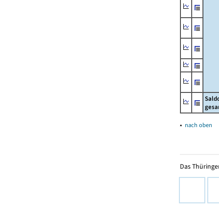
Sald
gesa
▴
nach oben
Das Thüringer