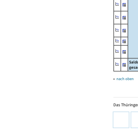
Sald
gesa
▴
nach oben
Das Thüringer