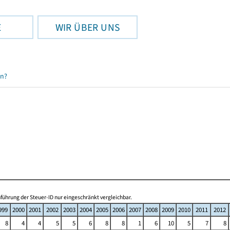
E
WIR ÜBER UNS
en?
ührung der Steuer-ID nur eingeschränkt vergleichbar.
999
2000
2001
2002
2003
2004
2005
2006
2007
2008
2009
2010
2011
2012
8
4
4
5
5
6
8
8
1
6
10
5
7
8