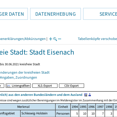
GER DATEN
DATENERHEBUNG
SERVIC
henerklärungen/Abkürzungen
|
Tabellenköpfe verschob
eie Stadt: Stadt Eisenach
bis 30.06.2021 kreisfreie Stadt
nderungen der kreisfreien Stadt
 Angaben, Zuordnungen
lich) aus den anderen Bundesländern und dem Ausland
nisse sind wegen zusätzlicher Bereinigungen im Melderegister im Zusammenhang mit der Einf
Merkmal
Einheit
1994
1995
1996
1997
1998
1
nftsgebiet
Schleswig-Holstein
Personen
5
10
10
7
3