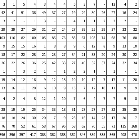
3
1
5
4
3
4
4
5
3
7
-
13
4
2
42
41
51
36
49
37
27
19
29
30
26
27
16
24
3
2
-
1
3
-
-
4
1
1
2
2
2
-
29
39
27
29
31
27
24
27
39
25
29
37
33
32
103
116
82
100
105
85
76
83
67
103
74
68
76
80
9
15
15
16
1
8
8
9
6
12
8
9
13
10
18
17
22
28
21
23
27
34
21
33
20
24
30
22
26
22
26
36
25
42
33
27
49
32
37
24
32
34
1
-
3
2
1
-
1
2
2
1
-
1
-
1
15
14
12
16
9
12
18
10
10
12
7
17
11
20
13
16
11
20
6
10
9
15
7
12
10
11
9
9
4
2
4
8
12
1
10
7
6
4
7
7
5
8
28
19
19
25
34
33
18
31
27
27
27
32
35
35
18
18
24
30
20
7
9
23
16
14
23
17
20
17
76
70
52
61
58
67
96
58
62
70
55
71
115
168
396
396
357
417
383
362
368
362
346
389
335
365
408
470