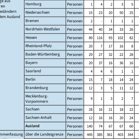
ge aus
Hamburg
Personen
1
4
2
3
5
ren
esländern
Niedersachsen
Personen
15
23
20
50
25
dem Ausland
Bremen
Personen
2
-
1
1
1
Nordrhein-Westfalen
Personen
44
40
34
33
26
Hessen
Personen
89
116
93
102
82
Rheinland-Pfalz
Personen
20
7
17
16
8
Baden-Württemberg
Personen
29
27
32
22
28
Bayern
Personen
20
37
16
36
16
Saarland
Personen
4
4
6
1
1
Berlin
Personen
15
7
18
14
24
Brandenburg
Personen
12
3
5
11
12
Mecklenburg-
Personen
9
1
3
2
7
Vorpommern
Sachsen
Personen
28
16
21
18
22
Sachsen-Anhalt
Personen
12
16
16
20
24
Ausland
Personen
140
74
67
67
60
mmenfassung
über die Landesgrenze
Personen
445
385
361
403
344