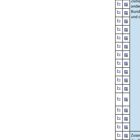
Zuzü
ande
Bund
und 
Zusa