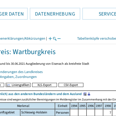
GER DATEN
DATENERHEBUNG
SERVIC
henerklärungen/Abkürzungen
|
Tabellenköpfe verschob
eis: Wartburgkreis
und bis 30.06.2021 Ausgliederung von Eisenach als kreisfreie Stadt
änderungen des Landkreises
 Angaben, Zuordnungen
lich) aus den anderen Bundesländern und dem Ausland
nisse sind wegen zusätzlicher Bereinigungen im Melderegister im Zusammenhang mit der Einf
Merkmal
Einheit
1994
1995
1996
1997
1998
1
nftsgebiet
Schleswig-Holstein
Personen
7