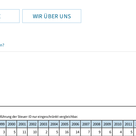
E
WIR ÜBER UNS
en?
ührung der Steuer-ID nur eingeschränkt vergleichbar.
999
2000
2001
2002
2003
2004
2005
2006
2007
2008
2009
2010
2011
3
5
11
10
2
5
16
14
7
9
6
4
5