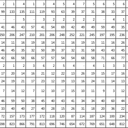
2
1
4
1
3
4
5
4
7
5
6
5
6
99
133
135
111
119
93
63
39
37
31
38
33
37
-
-
5
-
3
2
2
2
2
2
-
4
1
41
46
43
57
41
54
69
42
49
49
59
49
35
250
206
247
210
201
206
248
252
221
245
197
195
236
14
11
16
19
18
14
11
16
19
15
11
16
26
46
45
35
32
50
39
37
32
31
58
43
43
45
42
66
58
66
57
57
54
54
68
58
71
66
77
2
1
2
3
6
2
5
4
-
4
1
3
3
17
20
14
16
21
12
22
13
26
19
15
17
16
24
19
21
17
23
12
19
13
16
24
11
14
13
7
14
12
7
12
10
17
15
10
11
9
3
12
46
59
50
38
45
40
43
41
34
34
40
60
44
33
40
40
27
40
28
15
26
31
18
20
36
22
72
157
173
177
172
118
120
87
114
187
124
100
234
698
823
866
791
813
696
746
654
672
769
651
648
812