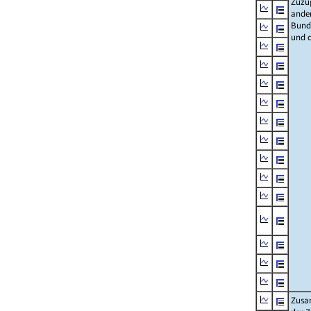
Zuzü
ande
Bund
und 
Zusa