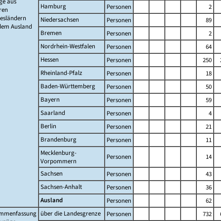
ge aus
Hamburg
Personen
2
ren
esländern
Niedersachsen
Personen
89
dem Ausland
Bremen
Personen
2
Nordrhein-Westfalen
Personen
64
Hessen
Personen
250
Rheinland-Pfalz
Personen
18
Baden-Württemberg
Personen
50
Bayern
Personen
59
Saarland
Personen
4
Berlin
Personen
21
Brandenburg
Personen
11
Mecklenburg-
Personen
14
Vorpommern
Sachsen
Personen
43
Sachsen-Anhalt
Personen
36
Ausland
Personen
62
mmenfassung
über die Landesgrenze
Personen
732