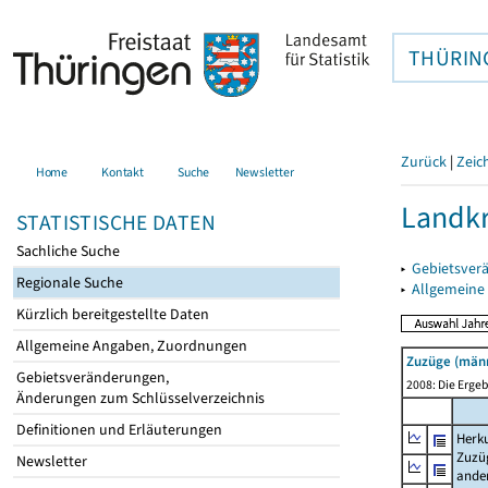
THÜRIN
Zurück
|
Zeic
Home
Kontakt
Suche
Newsletter
Landkr
STATISTISCHE DATEN
Sachliche Suche
▸
Gebietsver
Regionale Suche
▸
Allgemeine
Kürzlich bereitgestellte Daten
Allgemeine Angaben, Zuordnungen
Zuzüge (männ
Gebietsveränderungen,
2008: Die Ergeb
Änderungen zum Schlüsselverzeichnis
Definitionen und Erläuterungen
Herku
Zuzü
Newsletter
ande