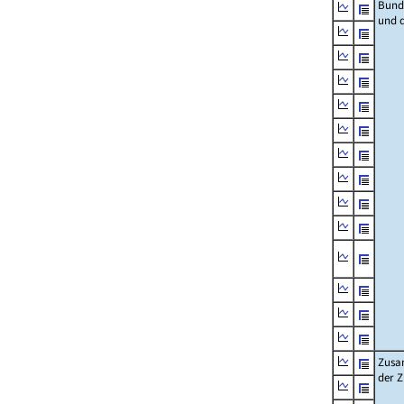
Bund
und 
Zusa
der 