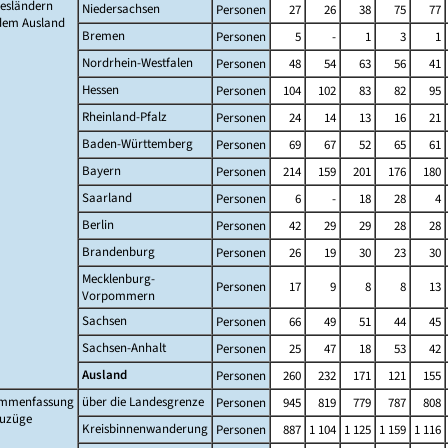
esländern
Niedersachsen
Personen
27
26
38
75
77
dem Ausland
Bremen
Personen
5
-
1
3
1
Nordrhein-Westfalen
Personen
48
54
63
56
41
Hessen
Personen
104
102
83
82
95
Rheinland-Pfalz
Personen
24
14
13
16
21
Baden-Württemberg
Personen
69
67
52
65
61
Bayern
Personen
214
159
201
176
180
Saarland
Personen
6
-
18
28
4
Berlin
Personen
42
29
29
28
28
Brandenburg
Personen
26
19
30
23
30
Mecklenburg-
Personen
17
9
8
8
13
Vorpommern
Sachsen
Personen
66
49
51
44
45
Sachsen-Anhalt
Personen
25
47
18
53
42
Ausland
Personen
260
232
171
121
155
mmenfassung
über die Landesgrenze
Personen
945
819
779
787
808
Zuzüge
Kreisbinnenwanderung
Personen
887
1 104
1 125
1 159
1 116