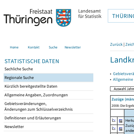
THÜRIN
Zurück
|
Zeic
Home
Kontakt
Suche
Newsletter
Landkr
STATISTISCHE DATEN
Sachliche Suche
▸
Gebietsver
Regionale Suche
▸
Allgemeine
Kürzlich bereitgestellte Daten
Allgemeine Angaben, Zuordnungen
Zuzüge (männ
Gebietsveränderungen,
2008: Die Ergeb
Änderungen zum Schlüsselverzeichnis
Definitionen und Erläuterungen
Herku
Zuzü
Newsletter
ande