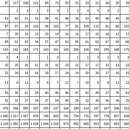
87
117
108
121
84
75
55
35
33
22
26
39
39
-
2
3
1
3
3
1
2
4
4
3
2
-
43
62
51
43
38
41
46
36
53
49
46
49
35
87
97
93
103
99
103
77
82
108
112
91
88
102
7
35
15
23
10
14
16
15
17
15
18
13
17
49
51
63
54
57
47
63
65
61
63
67
59
60
142
142
183
171
163
181
165
206
156
193
195
168
175
3
4
1
-
1
3
-
1
1
3
2
3
3
25
25
26
21
31
31
23
21
17
17
31
23
22
23
26
16
16
18
17
24
10
20
26
17
16
10
13
6
13
9
9
7
12
7
10
8
8
12
12
43
56
61
29
40
46
46
47
42
49
57
76
61
32
31
27
24
27
24
40
25
32
30
36
36
25
476
348
395
247
155
237
164
189
214
187
167
206
252
1 040
1 017
1 067
879
748
843
741
754
776
787
778
807
838
1 129
1 092
1 009
1 028
1 044
1 018
973
992
960
953
920
993
960