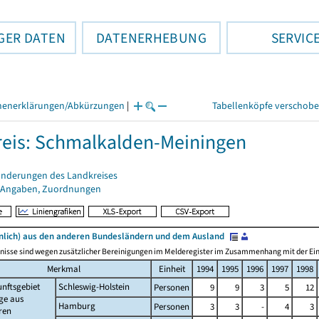
GER DATEN
DATENERHEBUNG
SERVIC
henerklärungen/Abkürzungen
|
Tabellenköpfe verschob
eis: Schmalkalden-Meiningen
änderungen des Landkreises
 Angaben, Zuordnungen
lich) aus den anderen Bundesländern und dem Ausland
nisse sind wegen zusätzlicher Bereinigungen im Melderegister im Zusammenhang mit der Einf
Merkmal
Einheit
1994
1995
1996
1997
1998
nftsgebiet
Schleswig-Holstein
Personen
9
9
3
5
12
ge aus
Hamburg
Personen
3
3
-
4
3
ren