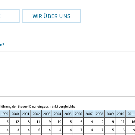
E
WIR ÜBER UNS
en?
ührung der Steuer-ID nur eingeschränkt vergleichbar.
1999
2000
2001
2002
2003
2004
2005
2006
2007
2008
2009
2010
2011
6
12
8
11
9
10
5
6
4
2
9
11
16
4
3
4
6
4
4
4
7
4
7
5
6
9