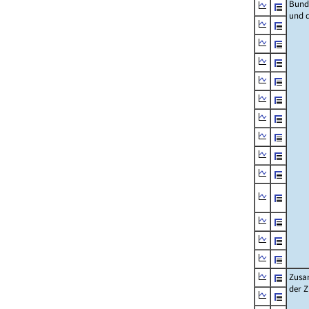
Bund
und 
Zusa
der 