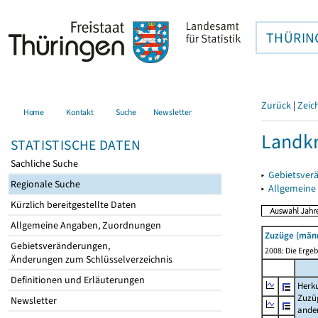
THÜRIN
Zurück
|
Zeic
Home
Kontakt
Suche
Newsletter
Landkr
STATISTISCHE DATEN
Sachliche Suche
▸
Gebietsver
Regionale Suche
▸
Allgemeine
Kürzlich bereitgestellte Daten
Allgemeine Angaben, Zuordnungen
Zuzüge (männ
Gebietsveränderungen,
2008: Die Ergeb
Änderungen zum Schlüsselverzeichnis
Definitionen und Erläuterungen
Herku
Zuzü
Newsletter
ande