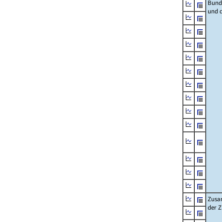
Bund
und 
Zusa
der 