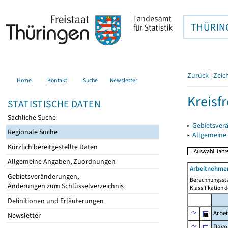
THÜRIN
Zurück
|
Zeic
Home
Kontakt
Suche
Newsletter
Kreisfr
STATISTISCHE DATEN
Sachliche Suche
▸
Gebietsverä
Regionale Suche
▸
Allgemeine
Kürzlich bereitgestellte Daten
Allgemeine Angaben, Zuordnungen
Arbeitnehmer
Gebietsveränderungen,
Berechnungssta
Änderungen zum Schlüsselverzeichnis
Klassifikation 
Definitionen und Erläuterungen
Arbe
Newsletter
Davo