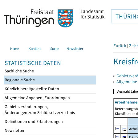
THÜRIN
Zurück
|
Zeic
Home
Kontakt
Suche
Newsletter
Kreisfr
STATISTISCHE DATEN
Sachliche Suche
▸
Gebietsverä
Regionale Suche
▸
Allgemeine
Kürzlich bereitgestellte Daten
Allgemeine Angaben, Zuordnungen
Arbeitnehmer
Gebietsveränderungen,
Berechnungssta
Änderungen zum Schlüsselverzeichnis
Klassifikation 
Definitionen und Erläuterungen
Arbe
Newsletter
Davo