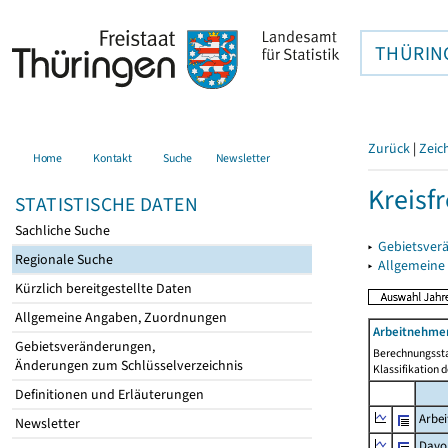
THÜRIN
Zurück
|
Zeic
Home
Kontakt
Suche
Newsletter
Kreisf
STATISTISCHE DATEN
Sachliche Suche
▸
Gebietsverä
Regionale Suche
▸
Allgemeine
Kürzlich bereitgestellte Daten
Allgemeine Angaben, Zuordnungen
Arbeitnehmer
Gebietsveränderungen,
Berechnungssta
Änderungen zum Schlüsselverzeichnis
Klassifikation 
Definitionen und Erläuterungen
Arbe
Newsletter
Davo