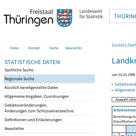
THÜRIN
Zurück
|
Zeic
Home
Kontakt
Suche
Newsletter
Landkr
STATISTISCHE DATEN
Sachliche Suche
von 01.01.1998 
Regionale Suche
▸
Gebietsver
Kürzlich bereitgestellte Daten
▸
Allgemeine
Allgemeine Angaben, Zuordnungen
Gebietsveränderungen,
Arbeitnehmer
Änderungen zum Schlüsselverzeichnis
Berechnungssta
Definitionen und Erläuterungen
Klassifikation 
Newsletter