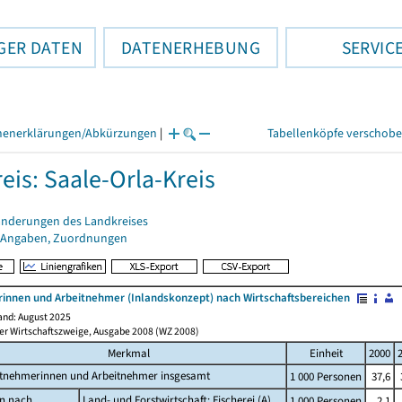
GER DATEN
DATENERHEBUNG
SERVIC
henerklärungen/Abkürzungen
|
Tabellenköpfe verschob
eis: Saale-Orla-Kreis
änderungen des Landkreises
 Angaben, Zuordnungen
innen und Arbeitnehmer (Inlandskonzept) nach Wirtschaftsbereichen
nd: August 2025
der Wirtschaftszweige, Ausgabe 2008 (WZ 2008)
Merkmal
Einheit
2000
itnehmerinnen und Arbeitnehmer insgesamt
1 000 Personen
37,6
n nach
Land- und Forstwirtschaft; Fischerei (A)
1 000 Personen
2,1