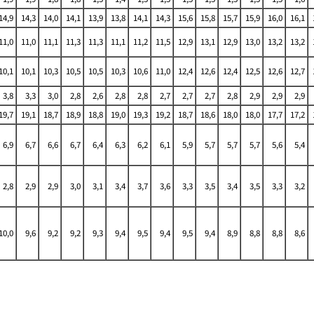
14,9
14,3
14,0
14,1
13,9
13,8
14,1
14,3
15,6
15,8
15,7
15,9
16,0
16,1
11,0
11,0
11,1
11,3
11,3
11,1
11,2
11,5
12,9
13,1
12,9
13,0
13,2
13,2
10,1
10,1
10,3
10,5
10,5
10,3
10,6
11,0
12,4
12,6
12,4
12,5
12,6
12,7
3,8
3,3
3,0
2,8
2,6
2,8
2,8
2,7
2,7
2,7
2,8
2,9
2,9
2,9
19,7
19,1
18,7
18,9
18,8
19,0
19,3
19,2
18,7
18,6
18,0
18,0
17,7
17,2
6,9
6,7
6,6
6,7
6,4
6,3
6,2
6,1
5,9
5,7
5,7
5,7
5,6
5,4
2,8
2,9
2,9
3,0
3,1
3,4
3,7
3,6
3,3
3,5
3,4
3,5
3,3
3,2
10,0
9,6
9,2
9,2
9,3
9,4
9,5
9,4
9,5
9,4
8,9
8,8
8,8
8,6