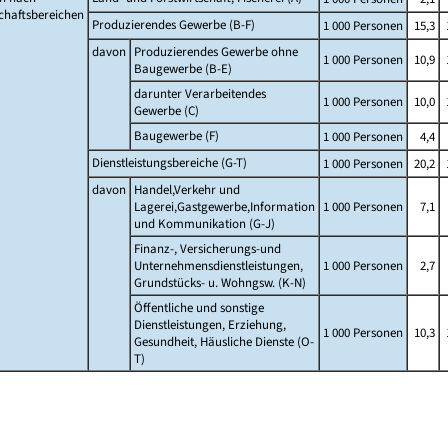
chaftsbereichen
Produzierendes Gewerbe (B-F)
1 000 Personen
15,3
davon
Produzierendes Gewerbe ohne
1 000 Personen
10,9
Baugewerbe (B-E)
darunter Verarbeitendes
1 000 Personen
10,0
Gewerbe (C)
Baugewerbe (F)
1 000 Personen
4,4
Dienstleistungsbereiche (G-T)
1 000 Personen
20,2
davon
Handel,Verkehr und
Lagerei,Gastgewerbe,Information
1 000 Personen
7,1
und Kommunikation (G-J)
Finanz-, Versicherungs-und
Unternehmensdienstleistungen,
1 000 Personen
2,7
Grundstücks- u. Wohngsw. (K-N)
Öffentliche und sonstige
Dienstleistungen, Erziehung,
1 000 Personen
10,3
Gesundheit, Häusliche Dienste (O-
T)