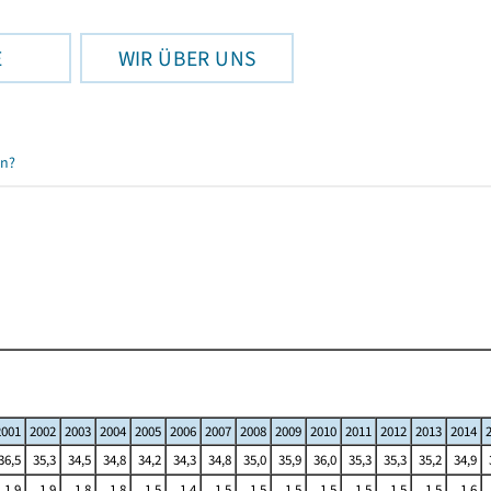
E
WIR ÜBER UNS
en?
2001
2002
2003
2004
2005
2006
2007
2008
2009
2010
2011
2012
2013
2014
36,5
35,3
34,5
34,8
34,2
34,3
34,8
35,0
35,9
36,0
35,3
35,3
35,2
34,9
1,9
1,9
1,8
1,8
1,5
1,4
1,5
1,5
1,5
1,5
1,5
1,5
1,5
1,6