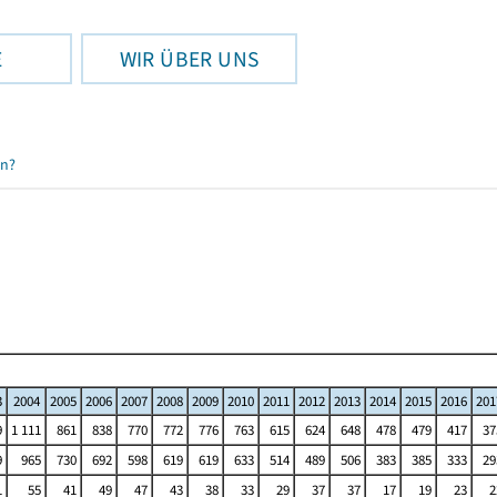
E
WIR ÜBER UNS
en?
3
2004
2005
2006
2007
2008
2009
2010
2011
2012
2013
2014
2015
2016
201
9
1 111
861
838
770
772
776
763
615
624
648
478
479
417
37
9
965
730
692
598
619
619
633
514
489
506
383
385
333
29
1
55
41
49
47
43
38
33
29
37
37
17
19
23
2