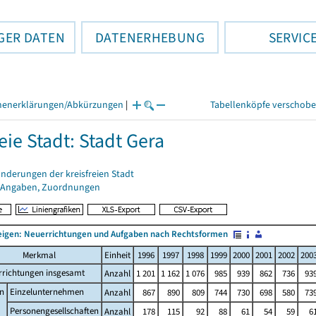
GER DATEN
DATENERHEBUNG
SERVIC
henerklärungen/Abkürzungen
|
Tabellenköpfe verschob
eie Stadt: Stadt Gera
nderungen der kreisfreien Stadt
 Angaben, Zuordnungen
igen: Neuerrichtungen und Aufgaben nach Rechtsformen
Merkmal
Einheit
1996
1997
1998
1999
2000
2001
2002
200
rrichtungen insgesamt
Anzahl
1 201
1 162
1 076
985
939
862
736
93
n
Einzelunternehmen
Anzahl
867
890
809
744
730
698
580
73
Personengesellschaften
Anzahl
178
115
92
88
61
54
59
6