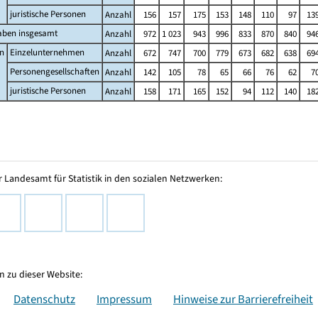
juristische Personen
Anzahl
156
157
175
153
148
110
97
13
aben insgesamt
Anzahl
972
1 023
943
996
833
870
840
94
n
Einzelunternehmen
Anzahl
672
747
700
779
673
682
638
69
Personengesellschaften
Anzahl
142
105
78
65
66
76
62
7
juristische Personen
Anzahl
158
171
165
152
94
112
140
18
 Landesamt für Statistik in den sozialen Netzwerken:
 zu dieser Website:
Datenschutz
Impressum
Hinweise zur Barrierefreiheit