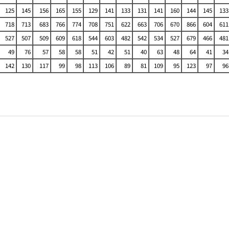
125
145
156
165
155
129
141
133
131
141
160
144
145
133
718
713
683
766
774
708
751
622
663
706
670
866
604
611
527
507
509
609
618
544
603
482
542
534
527
679
466
481
49
76
57
58
58
51
42
51
40
63
48
64
41
34
142
130
117
99
98
113
106
89
81
109
95
123
97
96