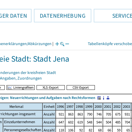
GER DATEN
DATENERHEBUNG
SERVIC
henerklärungen/Abkürzungen
|
Tabellenköpfe verschob
eie Stadt: Stadt Jena
nderungen der kreisfreien Stadt
 Angaben, Zuordnungen
igen: Neuerrichtungen und Aufgaben nach Rechtsformen
Merkmal
Einheit
1996
1997
1998
1999
2000
2001
2002
2003
rrichtungen insgesamt
Anzahl
921
863
863
790
746
705
675
931
n
Einzelunternehmen
Anzahl
647
602
619
548
544
504
485
704
Personengesellschaften
Anzahl
118
106
92
82
68
66
59
65