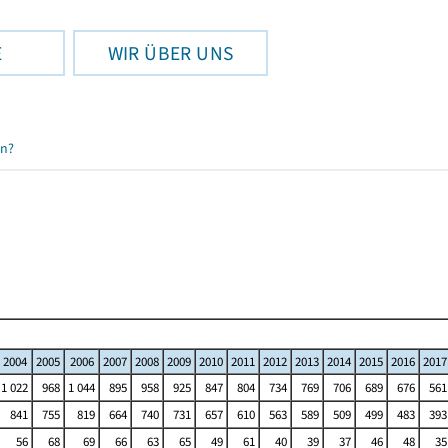
E
WIR ÜBER UNS
en?
2004
2005
2006
2007
2008
2009
2010
2011
2012
2013
2014
2015
2016
2017
1 022
968
1 044
895
958
925
847
804
734
769
706
689
676
561
841
755
819
664
740
731
657
610
563
589
509
499
483
393
56
68
69
66
63
65
49
61
40
39
37
46
48
35