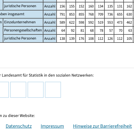
juristische Personen
Anzahl
156
155
152
160
134
135
131
162
aben insgesamt
Anzahl
791
853
855
768
709
736
655
630
n
Einzelunternehmen
Anzahl
589
622
598
592
519
553
473
462
Personengesellschaften
Anzahl
64
92
81
68
78
57
70
63
juristische Personen
Anzahl
138
139
176
108
112
126
112
105
 Landesamt für Statistik in den sozialen Netzwerken:
 zu dieser Website:
Datenschutz
Impressum
Hinweise zur Barrierefreiheit