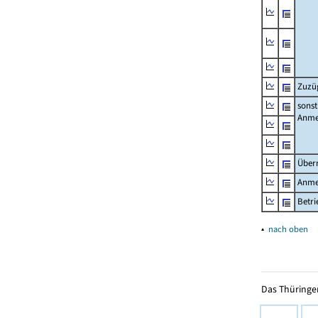
Zuzü
sonst
Anme
Über
Anme
Betr
▴
nach oben
Das Thüringer