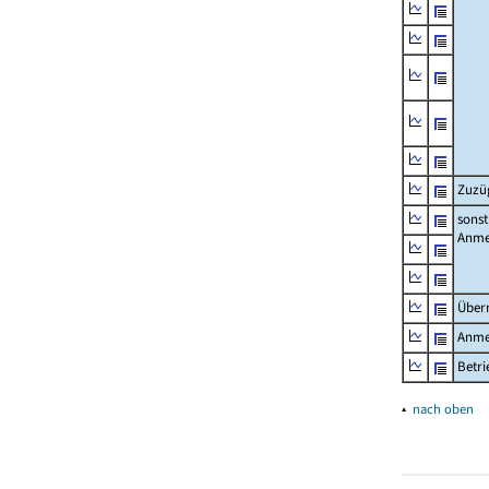
Zuzü
sonst
Anme
Über
Anme
Betr
▴
nach oben