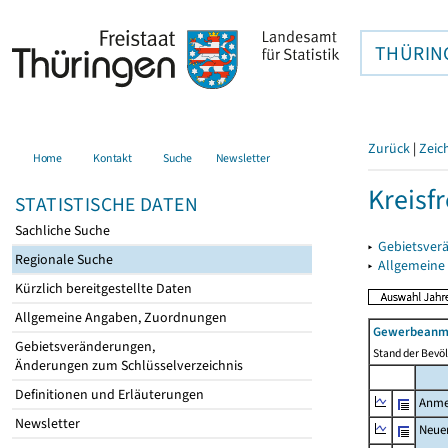
THÜRIN
Zurück
|
Zeic
Home
Kontakt
Suche
Newsletter
Kreisfr
STATISTISCHE DATEN
Sachliche Suche
▸
Gebietsverä
Regionale Suche
▸
Allgemeine
Kürzlich bereitgestellte Daten
Allgemeine Angaben, Zuordnungen
Gewerbeanme
Gebietsveränderungen,
Stand der Bevöl
Änderungen zum Schlüsselverzeichnis
Definitionen und Erläuterungen
Anme
Newsletter
Neue