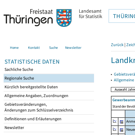
THÜRIN
Zurück
|
Zeic
Home
Kontakt
Suche
Newsletter
Landkr
STATISTISCHE DATEN
Sachliche Suche
▸
Gebietsver
Regionale Suche
▸
Allgemeine
Kürzlich bereitgestellte Daten
Allgemeine Angaben, Zuordnungen
Gewerbeanme
Gebietsveränderungen,
Stand der Bevöl
Änderungen zum Schlüsselverzeichnis
Definitionen und Erläuterungen
Anme
Newsletter
Neue