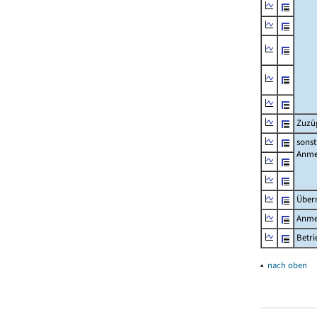
Zuzü
sonst
Anme
Über
Anme
Betr
▴
nach oben